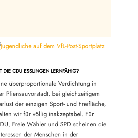
ST DIE CDU ESSLINGEN LERNFÄHIG?
DAS SOZI
ERHALTE
ine überproportionale Verdichtung in
Was verb
er Pliensauvorstadt, bei gleichzeitigem
Altstadt
erlust der einzigen Sport- und Freifläche,
die kult
alten wir für völlig inakzeptabel. Für
Verkehrs
DU, Freie Wähler und SPD scheinen die
Mobilitä
nteressen der Menschen in der