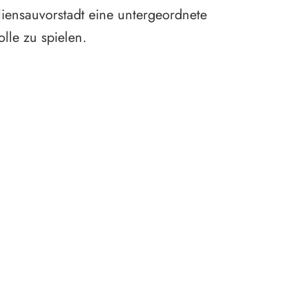
Fußgäng
liensauvorstadt eine untergeordnete
klimawir
olle zu spielen.
Versiege
Quartier
insbeson