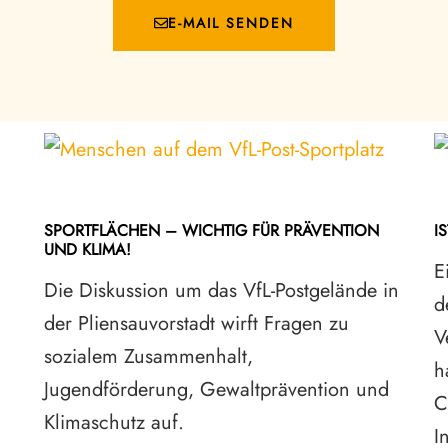
E-MAIL SENDEN
SPORTFLÄCHEN – WICHTIG FÜR PRÄVENTION
I
UND KLIMA!
E
Die Diskussion um das VfL-Postgelände in
d
der Pliensauvorstadt wirft Fragen zu
V
sozialem Zusammenhalt,
h
Jugendförderung, Gewaltprävention und
C
Klimaschutz auf.
I