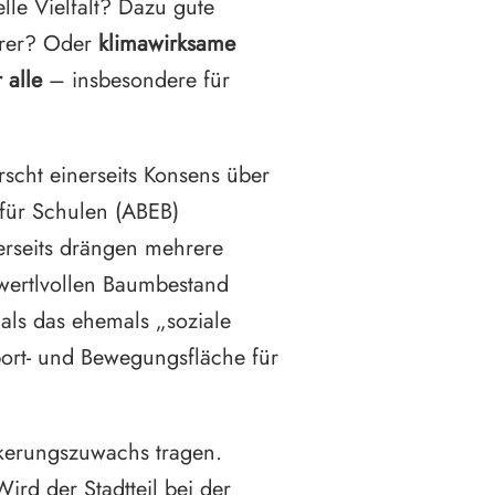
lle Vielfalt? Dazu gute
hrer? Oder
klimawirksame
 alle
– insbesondere für
scht einerseits Konsens über
für Schulen (ABEB)
erseits drängen mehrere
ertlvollen Baumbestand
als das ehemals „soziale
port- und Bewegungsfläche für
ölkerungszuwachs tragen.
ird der Stadtteil bei der