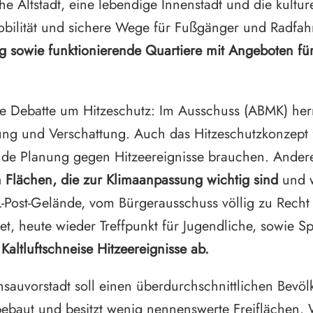
e Altstadt, eine lebendige Innenstadt und die kulture
 Mobilität und sichere Wege für Fußgänger und Radfa
ng sowie funktionierende Quartiere mit Angeboten für
le Debatte um Hitzeschutz: Im Ausschuss (ABMK) herr
ng und Verschattung. Auch das Hitzeschutzkonzept 
ende Planung gegen Hitzeereignisse brauchen. Ander
Flächen, die zur Klimaanpassung wichtig sind
und w
L-Post-Gelände, vom Bürgerausschuss völlig zu Recht 
et, heute wieder Treffpunkt für Jugendliche, sowie S
altluftschneise Hitzeereignisse ab.
iensauvorstadt soll einen überdurchschnittlichen Bev
 bebaut und besitzt wenig nennenswerte Freiflächen. W