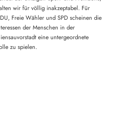
die kult
alten wir für völlig inakzeptabel. Für
Verkehrs
DU, Freie Wähler und SPD scheinen die
Mobilitä
nteressen der Menschen in der
Fußgäng
liensauvorstadt eine untergeordnete
klimawir
olle zu spielen.
Versiege
Quartier
insbeson