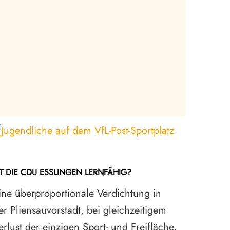
ST DIE CDU ESSLINGEN LERNFÄHIG?
DAS SOZI
ERHALTE
ine überproportionale Verdichtung in
Was verb
er Pliensauvorstadt, bei gleichzeitigem
Altstadt
erlust der einzigen Sport- und Freifläche,